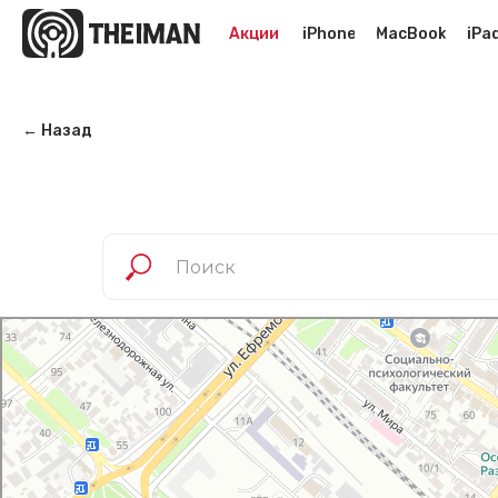
Акции
iPhone
MacBook
iPa
← Назад
I Man
Салон связи в Армавире
Товары для мобильных телефонов в Армавире