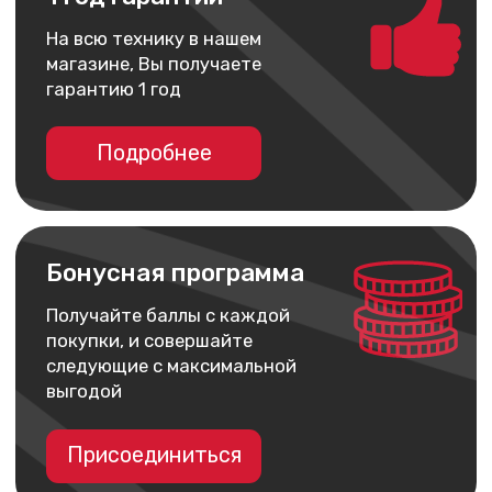
Бонусная программа
Получайте баллы с каждой
покупки, и совершайте
следующие с максимальной
выгодой
Присоединиться
Профессиональные
консультанты
Наши специалисты помогут Вам
подобрать устройство
и расскажут Вам про него
Трейд-ин
Получите скидку до 100 000 ₽
при сдаче своего старого