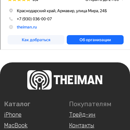
Написать
Instagram*
ВКонтакте
MAX
Telegram
+7 930 036 00 07
*Принадлежит компании Meta,
запрещённой на территории РФ
Мы принимаем
ИП Арутюнянц Юрий Эдуардович
ИНН 237203820704
ОГРНИП 322237500228291
Политика конфиденциальности
Публичная оферта
Обмен и возврат
Доставка и оплата