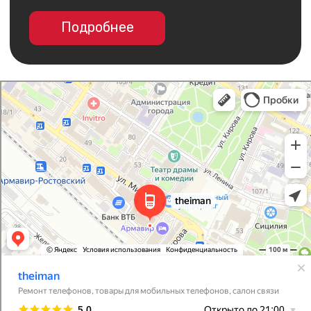
Каталог
Покупателям
iPhone
Трейд-ин
MacBook
Контакты
I Man
Салон связи в Армавире
Apple Watch
О компании
Товары для мобильных телефонов в Армавире
AirPods
Рассрочка и кредит
Dyson
Бонусная
программа
Яндекс
Сервис
Игровые консоли
Колонки
Аксессуары
Беспроводные
наушники
Гаджеты
Услуги
У Вас остались вопросы?
Напишите нам и мы
обязательно поможем!