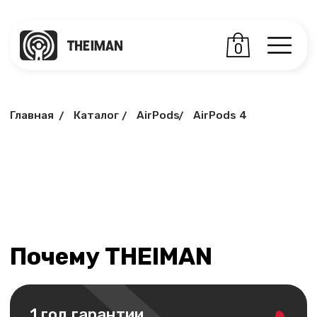
0
Главная
Каталог
AirPods
AirPods 4
/
/
/
Почему THEIMAN
1 год гарантии
На всю технику в нашем
магазине, Вы получаете
гарантию 1 год
Подробнее