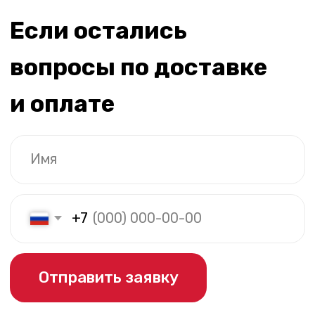
Каталог
Покупателям
iPhone
Трейд-ин
MacBook
Контакты
Apple Watch
О компании
AirPods
Рассрочка и кредит
Dyson
Бонусная
программа
Яндекс
Сервис
Игровые консоли
Колонки
Аксессуары