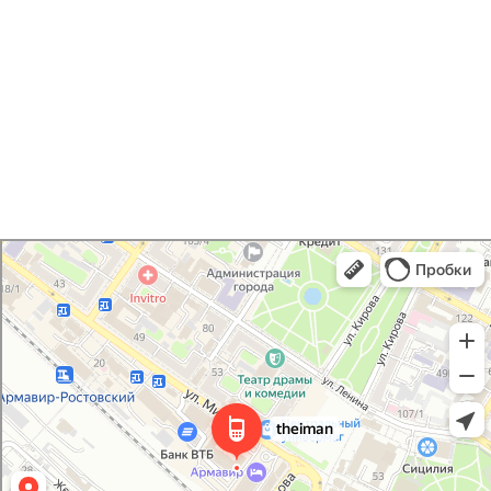
Беспроводные
наушники
Гаджеты
Услуги
У Вас остались вопросы?
Напишите нам и мы
обязательно поможем!
Написать
Instagram*
I Man
ВКонтакте
Салон связи в Армавире
Товары для мобильных телефонов в Армавире
MAX
Telegram
+7 930 036 00 07
*Принадлежит компании Meta,
запрещённой на территории РФ
Мы принимаем
ИП Арутюнянц Юрий Эдуардович
ИНН 237203820704