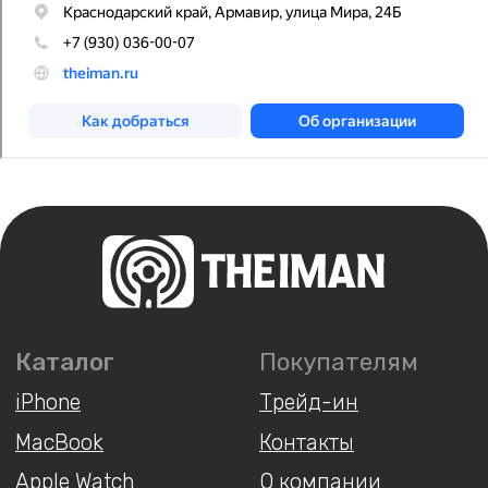
программа
Яндекс
Сервис
Игровые консоли
Колонки
Аксессуары
Беспроводные
наушники
Гаджеты
Услуги
У Вас остались вопросы?
Напишите нам и мы
обязательно поможем!
Написать
Instagram*
ВКонтакте
MAX
Telegram
+7 930 036 00 07
*Принадлежит компании Meta,
запрещённой на территории РФ