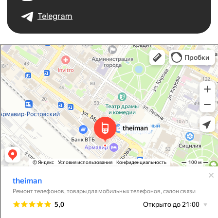
I Man
Салон связи в Армавире
Товары для мобильных телефонов в Армавире
Каталог
Покупателям
iPhone
Трейд-ин
MacBook
Контакты
Apple Watch
О компании
AirPods
Рассрочка и кредит
Dyson
Бонусная