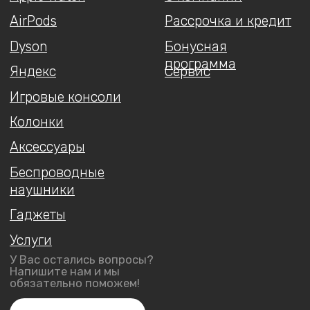
Мы принимаем
ИП Арутюнянц Юрий Эдуардович
ИНН 237203820704
ОГРНИП 322237500228291
Политика конфиденциальности
Публичная оферта
Обмен и возврат
Доставка и оплата
Гарантия
Разработка сайта