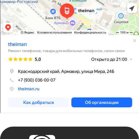
Каталог
Покупателям
iPhone
Трейд-ин
MacBook
Контакты
Apple Watch
О компании
AirPods
Рассрочка и кредит
Dyson
Бонусная
программа
Яндекс
Сервис