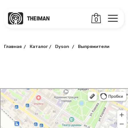
0
Главная
Каталог
Dyson
Выпрямители
/
/
/
I Man
Салон связи в Армавире
Товары для мобильных телефонов в Армавире