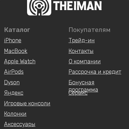
Игровые консоли
Колонки
Аксессуары
Беспроводные
наушники
Гаджеты
Услуги
У Вас остались вопросы?
Напишите нам и мы
обязательно поможем!
Написать
Instagram*
ВКонтакте
MAX
Telegram
+7 930 036 00 07
*Принадлежит компании Meta,
запрещённой на территории РФ
Мы принимаем