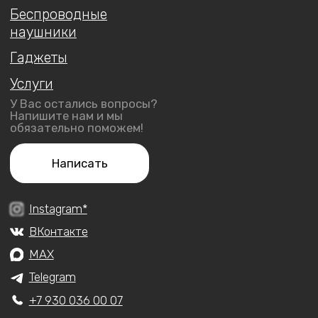
ИП Арутюнянц Юрий Эдуардович
ИНН 237203820704
ОГРНИП 322237500228291
Политика конфиденциальности
Публичная оферта
Обмен и возврат
Доставка и оплата
Гарантия
Разработка сайта