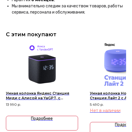
Мы внимательно следим за качеством товаров, работы
Присоединиться
сервиса, персонала и обслуживания;
Профессиональные
С этим покупают
консультанты
Наши специалисты помогут Вам
подобрать устройство
и расскажут Вам про него
Трейд-ин
Получите скидку до 100 000 ₽
при сдаче своего старого
Умная колонка Яндекс Станция
Умная колонка Нова
гаджета
Миди с Алисой на YaGPT, с
Станция Лайт 2 с Ал
Zigbee™, 24Вт, Черный
Фиолетовый
13 990
р.
5 490
р.
Подробнее
Нет в наличии
Подробнее
Подробн
Выгодная рассрочка