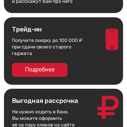
Apple Watch
О компании
AirPods
Рассрочка и кредит
Dyson
Бонусная
программа
Яндекс
Сервис
Игровые консоли
Колонки
Аксессуары
Беспроводные
наушники
Гаджеты
Услуги
У Вас остались вопросы?
Напишите нам и мы
обязательно поможем!
Написать
Instagram*
ВКонтакте
MAX