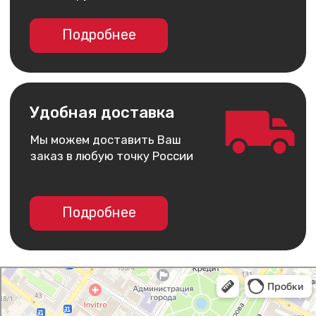
Telegram
+7 930 036 00 07
*Принадлежит компании Meta,
запрещённой на территории РФ
Мы принимаем
ИП Арутюнянц Юрий Эдуардович
ИНН 237203820704
ОГРНИП 322237500228291
Политика конфиденциальности
Публичная оферта
Обмен и возврат
Доставка и оплата
Гарантия
Разработка сайта
I Man
Салон связи в Армавире
Товары для мобильных телефонов в Армавире