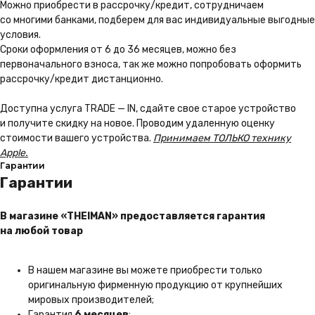
Можно приoбрести в рассрочку/кредит, сотрудничаем
со многими банками, подберем для вас индивидуальные выгодные
условия.
Сроки оформления от 6 до 36 месяцев, можно без
первоначального взноса, так же можно попробовать оформить
рассрочку/кредит дистанционно.
Почему THEIMAN
Доступна услуга TRADE — IN, сдайте свое старое устройство
и получите скидку на новое. Проводим удаленную оценку
1 год гарантии
стоимости вашего устройства.
Принимаем ТОЛЬКО технику
На всю технику в нашем
Apple.
магазине, Вы получаете
Гарантии
гарантию 1 год
Гарантии
Подробнее
В магазине «THEIMAN» предоставляется гарантия
на любой товар
Бонусная программа
В нашем магазине вы можете приобрести только
Получайте баллы с каждой
оригинальную фирменную продукцию от крупнейших
покупки, и совершайте
мировых производителей;
следующие с максимальной
выгодой
Гарантия
6 месяцев
;