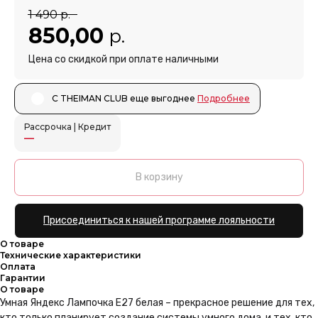
1 490
р.
850,00
р.
Цена со скидкой при оплате наличными
С THEIMAN CLUB еще выгоднее ㅤㅤ
Подробнее
Рассрочка | Кредит
—
В корзину
Присоединиться к нашей программе лояльности
О товаре
Технические характеристики
Оплата
Гарантии
О товаре
Умная Яндекс Лампочка E27 белая – прекрасное решение для тех,
кто только планирует создание системы умного дома, и тех, кто