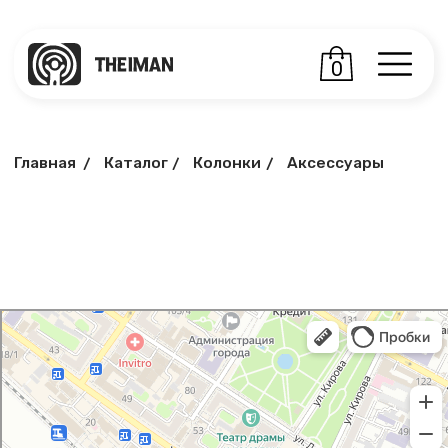
0
Главная
Каталог
Колонки
Аксессуары
/
/
/
I Man
Салон связи в Армавире
Товары для мобильных телефонов в Армавире