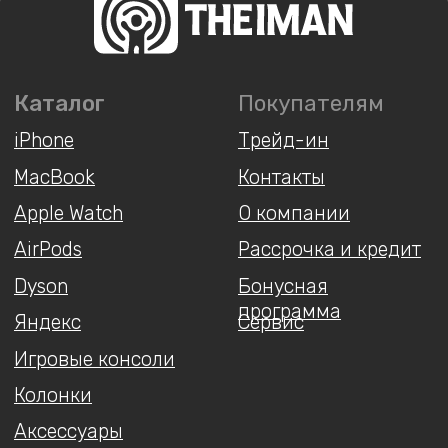
Игровые консоли
Колонки
Аксессуары
Беспроводные
наушники
Гаджеты
Услуги
У Вас остались вопросы?
Напишите нам и мы
обязательно поможем!
Написать
Instagram*
ВКонтакте
MAX
Telegram
+7 930 036 00 07
*Принадлежит компании Meta,
запрещённой на территории РФ
Мы принимаем