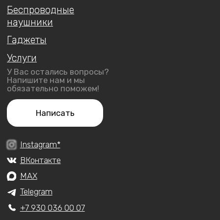
ИП Арутюнянц Юрий Эдуардович
ИНН 237203820704
ОГРНИП 322237500228291
Политика конфиденциальности
Публичная оферта
Обмен и возврат
Доставка и оплата
Гарантия
Разработка сайта