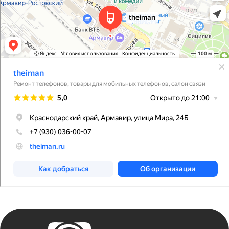
Каталог
Покупателям
iPhone
Трейд-ин
MacBook
Контакты
Apple Watch
О компании
AirPods
Рассрочка и кредит
Dyson
Бонусная
программа
Яндекс
Сервис