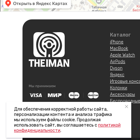
Каталог
iPhone
MacBook
Apple Watch
AirPods
Dyson
Яндекс
Игровые конс
Мы принимаем
Колонки
Аксессуары
Беспроводные
ИП Арутюнянц Юрий Эдуардович
Гаджеты
Для обеспечения корректной работы сайта,
ИНН 237203820704
ОГРНИП 322237500228291
Услуги
персонализации контента и анализа трафика
мы используем файлы cookie. Продолжая
использовать сайт, вы соглашаетесь с
политикой
конфиденциальности
.