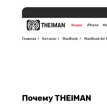
Акции
iPhone
M
Главная
/
Каталог
/
MacBook
/
MacBook Air
Почему THEIMAN