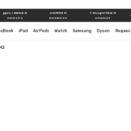
Доставка и
Обмен и
Рассрочка и
оплата
возврат
кредит
acBook
iPad
AirPods
Watch
Samsung
Dyson
Яндекс
 M2