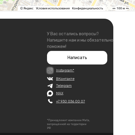
У Вас остались вопросы?
Напишите нам и мы обязательно
поможем!
Написать
Instagram*
ВКонтакте
Telegram
MAX
+7 930 036 00 07
*Принадлежит компании Meta,
запрещённой на территории
РФ