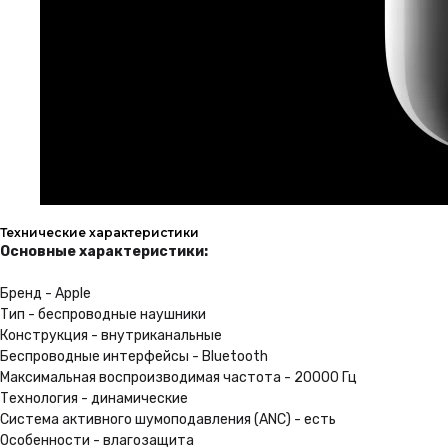
1 год гарантии
На всю технику в нашем
магазине, Вы получаете
гарантию 1 год
Подробнее
Бонусная программа
Технические характеристики
Получайте баллы с каждой
Основные характеристики:
покупки, и совершайте
следующие с максимальной
Бренд - Apple
выгодой
Тип - беспроводные наушники
Конструкция - внутриканальные
Присоединиться
Беспроводные интерфейсы - Bluetooth
Максимальная воспроизводимая частота - 20000 Гц
Технология - динамические
Профессиональные
Система активного шумоподавления (ANC) - есть
консультанты
Особенности - влагозащита