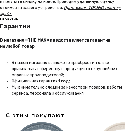
и получите скидку на новое. Проводим удаленную оценку
стоимости вашего устройства.
Принимаем ТОЛЬКО технику
Apple.
Гарантии
Гарантии
В магазине «THEIMAN» предоставляется гарантия
на любой товар
В нашем магазине вы можете приобрести только
Каталог
Покупателям
оригинальную фирменную продукцию от крупнейших
мировых производителей;
iPhone
Трейд-ин
Официальная гарантия
1 год;
MacBook
Контакты
Мы внимательно следим за качеством товаров, работы
Apple Watch
О компании
сервиса, персонала и обслуживания;
AirPods
Рассрочка и кредит
Dyson
Бонусная
программа
Яндекс
Сервис
С этим покупают
Игровые консоли
Колонки