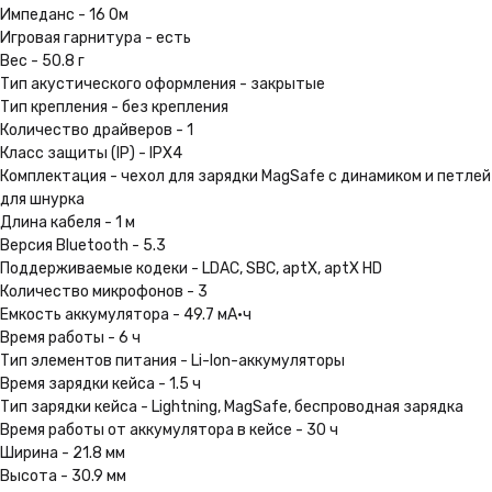
Импеданс - 16 Ом
Наши специалисты помогут Вам
подобрать устройство
Игровая гарнитура - есть
и расскажут Вам про него
Вес - 50.8 г
Тип акустического оформления - закрытые
Тип крепления - без крепления
Количество драйверов - 1
Трейд-ин
Класс защиты (IP) - IPX4
Получите скидку до 100 000 ₽
Комплектация - чехол для зарядки MagSafe с динамиком и петлей
при сдаче своего старого
для шнурка
гаджета
Длина кабеля - 1 м
Подробнее
Версия Bluetooth - 5.3
Поддерживаемые кодеки - LDAC, SBC, aptX, aptX HD
Количество микрофонов - 3
Емкость аккумулятора - 49.7 мА·ч
Выгодная рассрочка
Время работы - 6 ч
Тип элементов питания - Li-Ion-аккумуляторы
Не нужно ходить в банк.
Вы можете оформить
Время зарядки кейса - 1.5 ч
её за пару кликов на сайте
Тип зарядки кейса - Lightning, MagSafe, беспроводная зарядка
Время работы от аккумулятора в кейсе - 30 ч
Подробнее
Ширина - 21.8 мм
Высота - 30.9 мм