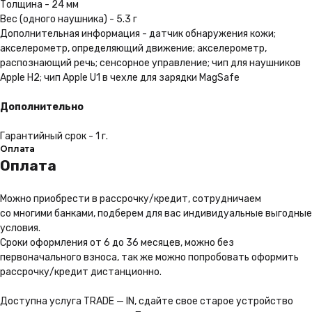
Толщина - 24 мм
Вес (одного наушника) - 5.3 г
Удобная доставка
Дополнительная информация - датчик обнаружения кожи;
Мы можем доставить Ваш
акселерометр, определяющий движение; акселерометр,
заказ в любую точку России
распознающий речь; сенсорное управление; чип для наушников
Apple H2; чип Apple U1 в чехле для зарядки MagSafe
Подробнее
Дополнительно
Гарантийный срок - 1 г.
Оплата
Оплата
Можно приoбрести в рассрочку/кредит, сотрудничаем
со многими банками, подберем для вас индивидуальные выгодные
условия.
Сроки оформления от 6 до 36 месяцев, можно без
первоначального взноса, так же можно попробовать оформить
рассрочку/кредит дистанционно.
Доступна услуга TRADE — IN, сдайте свое старое устройство