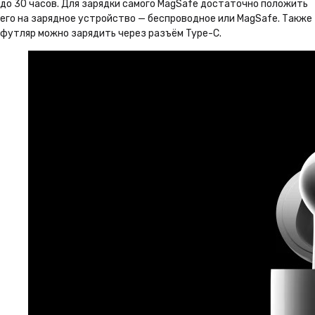
до 30 часов. Для зарядки самого MagSafe достаточно положить
его на зарядное устройство — беспроводное или MagSafe. Также
футляр можно зарядить через разъём Type-C.
Почему THEIMAN