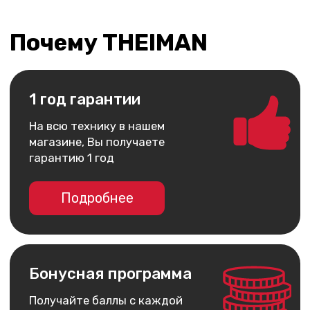
ИП Арутюнянц Юрий Эдуардович
ИНН 237203820704
ОГРНИП 322237500228291
Политика конфиденциальности
Публичная оферта
Обмен и возврат
Доставка и оплата
Гарантия
Разработка сайта