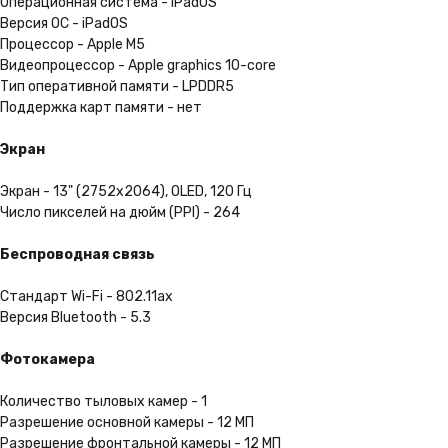
консультанты
Операционная система - iPadOS
Версия ОС - iPadOS
Наши специалисты помогут Вам
Процессор - Apple M5
подобрать устройство
и расскажут Вам про него
Видеопроцессор - Apple graphics 10-core
Тип оперативной памяти - LPDDR5
Поддержка карт памяти - нет
Трейд-ин
Экран
Получите скидку до 100 000 ₽
при сдаче своего старого
Экран - 13" (2752x2064), OLED, 120 Гц
гаджета
Число пикселей на дюйм (PPI) - 264
Подробнее
Беспроводная связь
Стандарт Wi-Fi - 802.11ax
Выгодная рассрочка
Версия Bluetooth - 5.3
Не нужно ходить в банк.
Вы можете оформить
Фотокамера
её за пару кликов на сайте
Количество тыловых камер - 1
Подробнее
Разрешение основной камеры - 12 МП
Разрешение фронтальной камеры - 12 МП