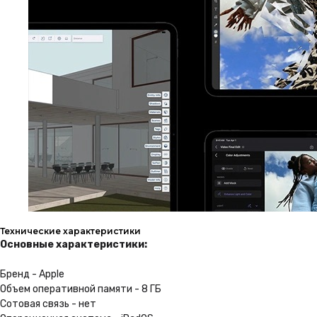
1 год гарантии
На всю технику в нашем
магазине, Вы получаете
гарантию 1 год
Подробнее
Бонусная программа
Получайте баллы с каждой
покупки, и совершайте
следующие с максимальной
выгодой
Технические характеристики
Основные характеристики:
Присоединиться
Бренд - Apple
Объем оперативной памяти - 8 ГБ
Профессиональные
Сотовая связь - нет