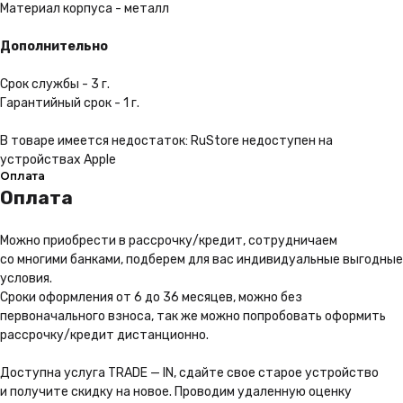
Материал корпуса - металл
Дополнительно
Срок службы - 3 г.
Гарантийный срок - 1 г.
В товаре имеется недостаток: RuStore недоступен на
устройствах Apple
Оплата
Оплата
Каталог
Покупателям
Можно приoбрести в рассрочку/кредит, сотрудничаем
iPhone
Трейд-ин
со многими банками, подберем для вас индивидуальные выгодные
MacBook
Контакты
условия.
Apple Watch
О компании
Сроки оформления от 6 до 36 месяцев, можно без
AirPods
Рассрочка и кредит
первоначального взноса, так же можно попробовать оформить
рассрочку/кредит дистанционно.
Dyson
Бонусная
программа
Яндекс
Сервис
Доступна услуга TRADE — IN, сдайте свое старое устройство
Игровые консоли
и получите скидку на новое. Проводим удаленную оценку