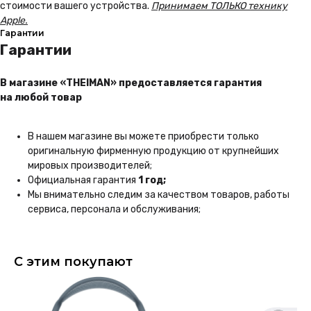
Колонки
стоимости вашего устройства.
Принимаем ТОЛЬКО технику
Apple.
Аксессуары
Гарантии
Беспроводные
Гарантии
наушники
Гаджеты
В магазине «THEIMAN» предоставляется гарантия
Услуги
на любой товар
У Вас остались вопросы?
Напишите нам и мы
обязательно поможем!
В нашем магазине вы можете приобрести только
Написать
оригинальную фирменную продукцию от крупнейших
мировых производителей;
Instagram*
Официальная гарантия
1 год;
ВКонтакте
Мы внимательно следим за качеством товаров, работы
MAX
сервиса, персонала и обслуживания;
Telegram
+7 930 036 00 07
С этим покупают
*Принадлежит компании Meta,
запрещённой на территории РФ
Мы принимаем