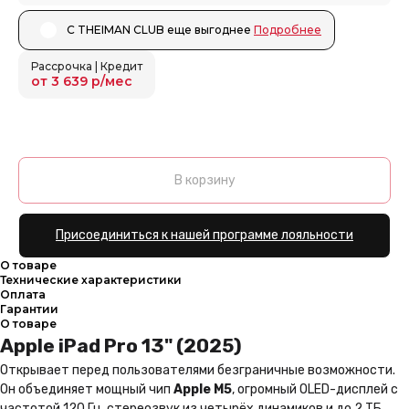
С THEIMAN CLUB еще выгоднее ㅤㅤ
Подробнее
Рассрочка | Кредит
от 3 639 р/мес
В корзину
Присоединиться к нашей программе лояльности
О товаре
Технические характеристики
Оплата
Гарантии
О товаре
Apple iPad Pro 13" (2025)
Открывает перед пользователями безграничные возможности.
Он объединяет мощный чип
Apple M5
, огромный OLED-дисплей с
частотой 120 Гц, стереозвук из четырёх динамиков и до 2 ТБ