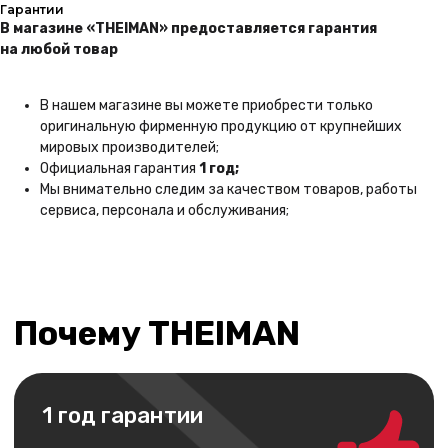
Гарантии
В магазине «THEIMAN» предоставляется гарантия
на любой товар
В нашем магазине вы можете приобрести только
оригинальную фирменную продукцию от крупнейших
мировых производителей;
Официальная гарантия
1 год;
Каталог
Покупателям
Мы внимательно следим за качеством товаров, работы
iPhone
Трейд-ин
сервиса, персонала и обслуживания;
MacBook
Контакты
Apple Watch
О компании
AirPods
Рассрочка и кредит
Dyson
Бонусная
программа
Яндекс
Сервис
Игровые консоли
Колонки
Аксессуары
Беспроводные