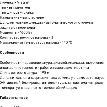
Линейка - Airstrait
Тип - выпрямитель
Тип щипцов - плойка
Трейд-ин
Назначение - выпрямление
Получите скидку до 100 000 ₽
Дополнительные функции - автоматическое отключение,
при сдаче своего старого
защита от перегрева
гаджета
Мощность - 1600 Вт
Количество режимов нагрева - 3
Подробнее
Максимальная температура нагрева - 140 °C
Особенности
Выгодная рассрочка
Особенности - вращение шнура, дисплей, индикация включения,
Не нужно ходить в банк.
Вы можете оформить
индикация готовности к работе, плавающие пластины
её за пару кликов на сайте
Длина сетевого шнура - 1.98 м
Дополнительная информация - два режима укладки; авто-пауза;
Подробнее
ЖК-дисплей; блокировка; интеллектуальная система контроля
температур; в комплекте термостойкий коврик
Габариты и вес
Удобная доставка
Мы можем доставить Ваш