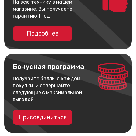
наушники
Гаджеты
Услуги
У Вас остались вопросы?
Напишите нам и мы
обязательно поможем!
Написать
Instagram*
ВКонтакте
MAX
Telegram
+7 930 036 00 07
*Принадлежит компании Meta,
запрещённой на территории РФ
Мы принимаем
ИП Арутюнянц Юрий Эдуардович
ИНН 237203820704
ОГРНИП 322237500228291