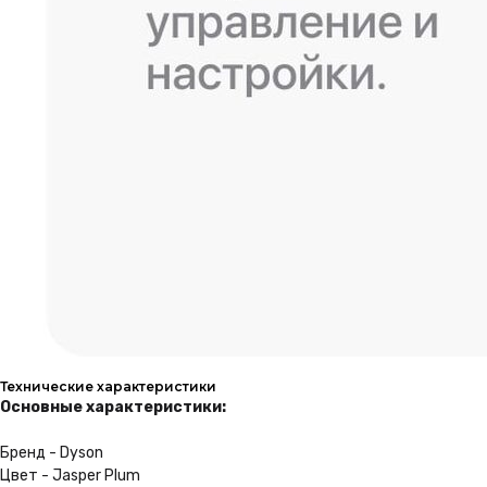
На всю технику в нашем
магазине, Вы получаете
гарантию 1 год
Подробнее
Бонусная программа
Получайте баллы с каждой
покупки, и совершайте
следующие с максимальной
выгодой
Присоединиться
Профессиональные
Технические характеристики
консультанты
Основные характеристики:
Наши специалисты помогут Вам
Бренд - Dyson
подобрать устройство
и расскажут Вам про него
Цвет - Jasper Plum