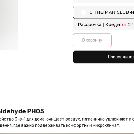
С THEIMAN CLUB ещ
Рассрочка | Кредит
от 2 
В корзину
Присоединит
aldehyde PH05
ройство 3-в-1 для дома: очищает воздух, гигиенично увлажняет и
мещения, где важно поддерживать комфортный микроклимат.