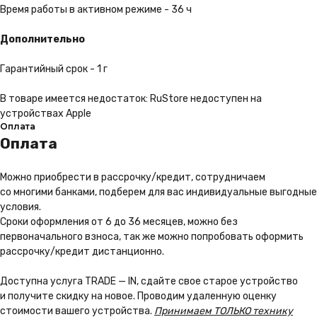
Время работы в активном режиме - 36 ч
Дополнительно
Гарантийный срок - 1 г
В товаре имеется недостаток: RuStore недоступен на
устройствах Apple
Оплата
Оплата
Каталог
Покупателям
Можно приoбрести в рассрочку/кредит, сотрудничаем
iPhone
Трейд-ин
со многими банками, подберем для вас индивидуальные выгодные
MacBook
Контакты
условия.
Apple Watch
О компании
Сроки оформления от 6 до 36 месяцев, можно без
первоначального взноса, так же можно попробовать оформить
AirPods
Рассрочка и кредит
рассрочку/кредит дистанционно.
Dyson
Бонусная
программа
Яндекс
Сервис
Доступна услуга TRADE — IN, сдайте свое старое устройство
Игровые консоли
и получите скидку на новое. Проводим удаленную оценку
стоимости вашего устройства.
Принимаем ТОЛЬКО технику
Колонки