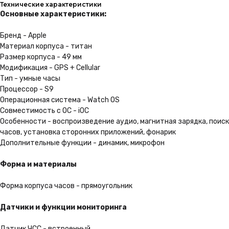
Технические характеристики
Наши специалисты помогут Вам
Основные характеристики:
подобрать устройство
и расскажут Вам про него
Бренд - Apple
Материал корпуса - титан
Размер корпуса - 49 мм
Трейд-ин
Модификация - GPS + Cellular
Получите скидку до 100 000 ₽
Тип - умные часы
при сдаче своего старого
Процессор - S9
гаджета
Операционная система - Watch OS
Совместимость с ОС - iOC
Подробнее
Особенности - воспроизведение аудио, магнитная зарядка, поиск
часов, установка сторонних приложений, фонарик
Дополнительные функции - динамик, микрофон
Выгодная рассрочка
Форма и материалы
Не нужно ходить в банк.
Вы можете оформить
её за пару кликов на сайте
Форма корпуса часов - прямоугольник
Подробнее
Датчики и функции мониторинга
Датчик ЧСС - встроенный