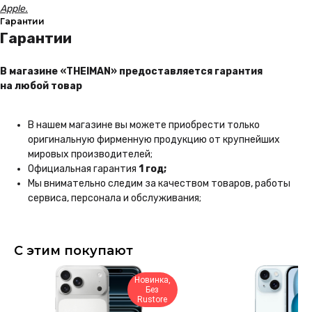
Apple.
Аксессуары
Гарантии
Беспроводные
Гарантии
наушники
Гаджеты
В магазине «THEIMAN» предоставляется гарантия
Услуги
на любой товар
У Вас остались вопросы?
Напишите нам и мы
обязательно поможем!
В нашем магазине вы можете приобрести только
Написать
оригинальную фирменную продукцию от крупнейших
мировых производителей;
Instagram*
Официальная гарантия
1 год;
Мы внимательно следим за качеством товаров, работы
ВКонтакте
сервиса, персонала и обслуживания;
MAX
Telegram
+7 930 036 00 07
С этим покупают
*Принадлежит компании Meta,
запрещённой на территории РФ
Мы принимаем
Новинка,
Без
Rustore