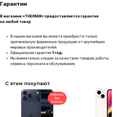
Гарантии
Каталог
Покупателям
iPhone
Трейд-ин
В магазине «THEIMAN» предоставляется гарантия
MacBook
Контакты
на любой товар
Apple Watch
О компании
AirPods
Рассрочка и кредит
В нашем магазине вы можете приобрести только
Dyson
Бонусная
оригинальную фирменную продукцию от крупнейших
программа
Яндекс
Сервис
мировых производителей;
Игровые консоли
Официальная гарантия
1 год;
Колонки
Мы внимательно следим за качеством товаров, работы
сервиса, персонала и обслуживания;
Аксессуары
Беспроводные
наушники
Гаджеты
С этим покупают
Услуги
Новинка,
У Вас остались вопросы?
Напишите нам и мы
Без
обязательно поможем!
Rustore
Написать