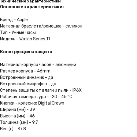
Подробнее
Технические характеристики
Основные характеристики:
Бренд - Apple
Выгодная рассрочка
Материал браслета/ремешка - силикон
Тип - Умные часы
Не нужно ходить в банк.
Вы можете оформить
Модель - Watch Series 11
её за пару кликов на сайте
Конструкция и защита
Подробнее
Материал корпуса часов - алюминий
Размер корпуса - 46mm
Встроенный динамик - да
Удобная доставка
Встроенный микрофон - да
Мы можем доставить Ваш
Степень защиты от влаги и пыли - IP6X
заказ в любую точку России
Рабочая температура - -20 - 45 °C
Кнопки - колесико Digital Crown
Ширина (мм) - 39
Подробнее
Высота (мм) - 46
Толщина (мм) - 9.7
Вес (г) - 37.8