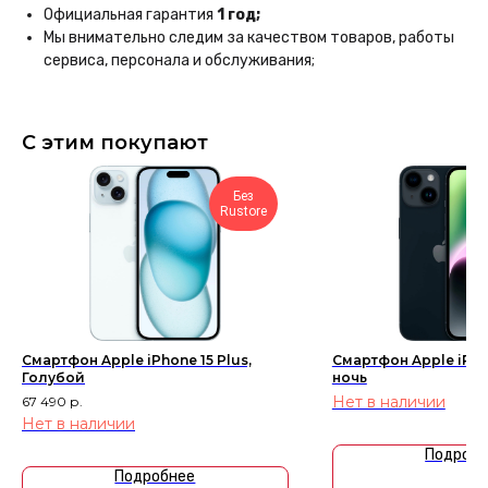
Каталог
Покупателям
Официальная гарантия
1 год;
iPhone
Трейд-ин
Мы внимательно следим за качеством товаров, работы
сервиса, персонала и обслуживания;
MacBook
Контакты
Apple Watch
О компании
AirPods
Рассрочка и кредит
С этим покупают
Dyson
Бонусная
программа
Яндекс
Сервис
Без
Игровые консоли
Rustore
Колонки
Аксессуары
Беспроводные
наушники
Гаджеты
Смартфон Apple iPhone 15 Plus,
Смартфон Apple iPho
Услуги
Голубой
ночь
У Вас остались вопросы?
Нет в наличии
Напишите нам и мы
67 490
р.
обязательно поможем!
Нет в наличии
Написать
Подробн
Подробнее