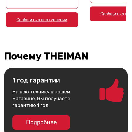
Instagram*
ВКонтакте
Сообщить о по
MAX
Сообщить о поступлении
Telegram
+7 930 036 00 07
*Принадлежит компании Meta,
запрещённой на территории РФ
Мы принимаем
ИП Арутюнянц Юрий Эдуардович
ИНН 237203820704
ОГРНИП 322237500228291
Политика конфиденциальности
Публичная оферта
Обмен и возврат
Доставка и оплата
Гарантия
Разработка сайта