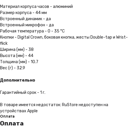
Материал корпуса часов - алюминий
Размер корпуса - 44 мм
Встроенный динамик - да
Выгодная рассрочка
Встроенный микрофон - да
Не нужно ходить в банк.
Рабочая температура - 0 - 35 °C
Вы можете оформить
Кнопки - Digital Crown, боковая кнопка, жесты Double-tap и Wrist-
её за пару кликов на сайте
flick
Ширина (мм) - 38
Подробнее
Высота (мм) - 44
Толщина (мм) - 10.7
Вес (г) - 32.9
Удобная доставка
Дополнительно
Мы можем доставить Ваш
заказ в любую точку России
Гарантийный срок - 1 г.
Подробнее
В товаре имеется недостаток: RuStore недоступен на
устройствах Apple
Оплата
Оплата